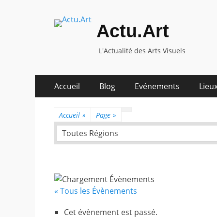
Actu.Art
L'Actualité des Arts Visuels
Aller
Premier
Accueil
Blog
Evénements
Lieux
au
menu
contenu
Accueil
»
Page
»
Toutes Régions
« Tous les Évènements
Cet évènement est passé.