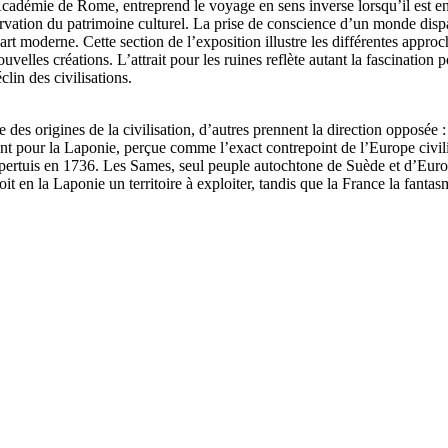
’Académie de Rome, entreprend le voyage en sens inverse lorsqu’il est en
éservation du patrimoine culturel. La prise de conscience d’un monde d
l’art moderne. Cette section de l’exposition illustre les différentes app
velles créations. L’attrait pour les ruines reflète autant la fascination p
clin des civilisations.
he des origines de la civilisation, d’autres prennent la direction opposée
ment pour la Laponie, perçue comme l’exact contrepoint de l’Europe civil
aupertuis en 1736. Les Sames, seul peuple autochtone de Suède et d’Euro
oit en la Laponie un territoire à exploiter, tandis que la France la fantas