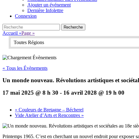
Ajouter un événement
Dernière Infolettre
Connexion
Search
Recherche
pour:
Accueil
»
Page
»
Toutes Régions
« Tous les Évènements
Un monde nouveau. Révolutions artistiques et sociétale
17 mai 2025 @ 8 h 30
-
16 avril 2028 @ 19 h 00
«
Couleurs de Bretagne – Bécherel
Vide Atelier d’Arts et Rencontres
»
Printemps 1965. C’est en cherchant un nouvel endroit pour exposer sa 