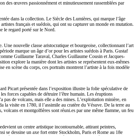
lection des œuvres passionnément et minutieusement rassemblées par
entée dans la collection. Le Siècle des Lumières, qui marque l’âge
s artistes français et suédois, qui ont su capturer un monde en mutation.
ue le regard porté sur le Nord.
. Une nouvelle classe aristocratique et bourgeoise, collectionnant l’art
e période marque un âge d’or pour les artistes suédois à Paris. Gustaf
is comme Guillaume Taraval, Charles Guillaume Cousin et Jacques-
sition explore la manière dont les artistes se représentent eux-mêmes
ise en scène du corps, ces portraits montrent l’artiste à la fois modèle
Picart présentée dans l’exposition illustre la folie spéculative de
 les forces capables de détruire l’être humain. Les éruptions
a pas de volcans, mais elle a des mines. L’exploitation minière, en
a la visite en 1780, il l’assimile au cratère du Vésuve. De la terre au
ines, volcans et montgolfières sont réuni.es par une même flamme, un feu
devient un centre artistique incontournable, attirant peintres,
Ainsi se dessine un axe fort entre Stockholm, Paris et Rome au 18e