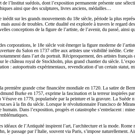
épart de l’Institut suédois, dont l’exposition permanente présente une sé
ques ainsi que des sculptures, livres anciens, médailles…
inédit sur les grands mouvements du 18e siècle, période la plus représ
mais aussi de troubles. Cette dualité est explorée à travers le regard de
lles conceptions de la figure de l’artiste, de l’avenir, du passé, ainsi q
s corporations, le 18e siècle voit émerger la figure moderne de l’artiste
uverture du Salon en 1737 offre aux artistes une visibilité inédite. Cett
notamment dans l’art du portrait. Réciproquement, des artistes frança
ur le château royal de Stockholm, plus grand chantier du siècle. L’expo
ration : autoportraits expérimentaux, revendication d’un certain statut, m
remière grande crise financière mondiale en 1720. La satire de Bernard 
 Edmund Burke en 1757, exprime la fascination et la terreur inspirées par
 Vésuve en 1779, popularisée par la peinture et la gravure. La Suède n’
ur.ses à la fin du siècle. Lorsque le révolutionnaire Francisco de Mirand
être humain. Dans l’exposition, progrès et catastrophe s’entrelacent : m
s emblématiques.
idéaux de l’Antiquité inspirent l’art, l’architecture et la mode. Rome re
hn, le passage par l’Italie, souvent via Paris, s’impose naturellement. 