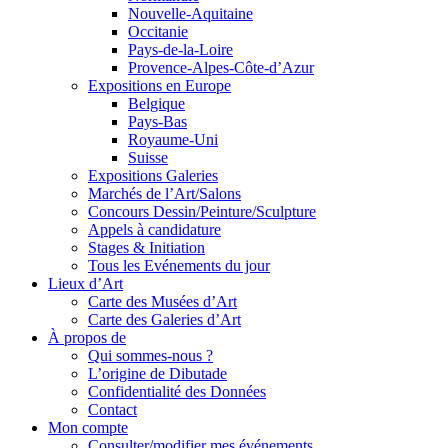
Nouvelle-Aquitaine
Occitanie
Pays-de-la-Loire
Provence-Alpes-Côte-d’Azur
Expositions en Europe
Belgique
Pays-Bas
Royaume-Uni
Suisse
Expositions Galeries
Marchés de l’Art/Salons
Concours Dessin/Peinture/Sculpture
Appels à candidature
Stages & Initiation
Tous les Evénements du jour
Lieux d’Art
Carte des Musées d’Art
Carte des Galeries d’Art
À propos de
Qui sommes-nous ?
L’origine de Dibutade
Confidentialité des Données
Contact
Mon compte
Consulter/modifier mes événements