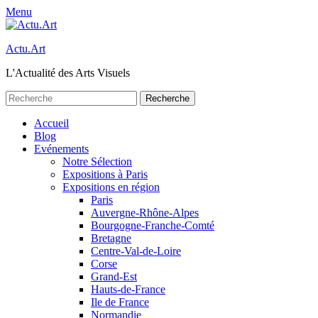
Menu
Actu.Art
L'Actualité des Arts Visuels
Recherche
pour:
Facebook
Twitter
Premier
Aller
Accueil
au
Blog
menu
contenu
Evénements
Notre Sélection
Expositions à Paris
Expositions en région
Paris
Auvergne-Rhône-Alpes
Bourgogne-Franche-Comté
Bretagne
Centre-Val-de-Loire
Corse
Grand-Est
Hauts-de-France
Ile de France
Normandie