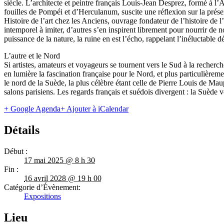
siècle. L’architecte et peintre français Louis-Jean Desprez, formé à l
fouilles de Pompéi et d’Herculanum, suscite une réflexion sur la pr
Histoire de l’art chez les Anciens, ouvrage fondateur de l’histoire de 
intemporel à imiter, d’autres s’en inspirent librement pour nourrir de nou
puissance de la nature, la ruine en est l’écho, rappelant l’inéluctable dé
L’autre et le Nord
Si artistes, amateurs et voyageurs se tournent vers le Sud à la recherc
en lumière la fascination française pour le Nord, et plus particulière
le nord de la Suède, la plus célèbre étant celle de Pierre Louis de M
salons parisiens. Les regards français et suédois divergent : la Suède v
+ Google Agenda
+ Ajouter à iCalendar
Détails
Début :
17 mai 2025 @ 8 h 30
Fin :
16 avril 2028 @ 19 h 00
Catégorie d’Évènement:
Expositions
Lieu