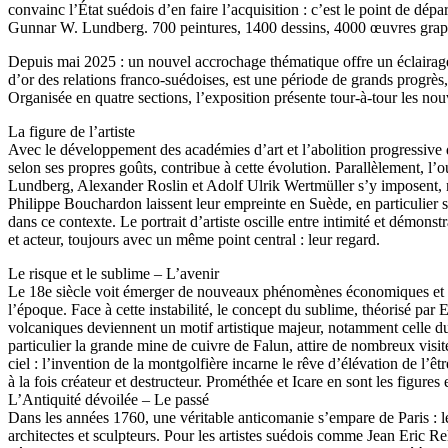
convainc l’État suédois d’en faire l’acquisition : c’est le point de d
Gunnar W. Lundberg. 700 peintures, 1400 dessins, 4000 œuvres graphi
Depuis mai 2025 : un nouvel accrochage thématique offre un éclairage 
d’or des relations franco-suédoises, est une période de grands progrès, 
Organisée en quatre sections, l’exposition présente tour-à-tour les nouve
La figure de l’artiste
Avec le développement des académies d’art et l’abolition progressive de
selon ses propres goûts, contribue à cette évolution. Parallèlement, l’o
Lundberg, Alexander Roslin et Adolf Ulrik Wertmüller s’y imposent, 
Philippe Bouchardon laissent leur empreinte en Suède, en particulier s
dans ce contexte. Le portrait d’artiste oscille entre intimité et démonst
et acteur, toujours avec un même point central : leur regard.
Le risque et le sublime – L’avenir
Le 18e siècle voit émerger de nouveaux phénomènes économiques et la p
l’époque. Face à cette instabilité, le concept du sublime, théorisé par
volcaniques deviennent un motif artistique majeur, notamment celle du
particulier la grande mine de cuivre de Falun, attire de nombreux visite
ciel : l’invention de la montgolfière incarne le rêve d’élévation de l’
à la fois créateur et destructeur. Prométhée et Icare en sont les figure
L’Antiquité dévoilée – Le passé
Dans les années 1760, une véritable anticomanie s’empare de Paris : les 
architectes et sculpteurs. Pour les artistes suédois comme Jean Eric Re