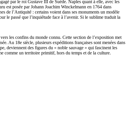
gagé par le roi Gustave III de Suède. Naples quant à elle, avec les
isparu est posée par Johann Joachim Winckelmann en 1764 dans
roches de l’Antiquité : certains voient dans ses monuments un modèle
our le passé que l’inquiétude face à l’avenir. Si le sublime traduit la
 : vers les confins du monde connu. Cette section de l’exposition met
isée. Au 18e siècle, plusieurs expéditions françaises sont menées dans
pe, deviennent des figures du « noble sauvage » qui fascinent les
me comme un territoire primitif, hors du temps et de la culture.