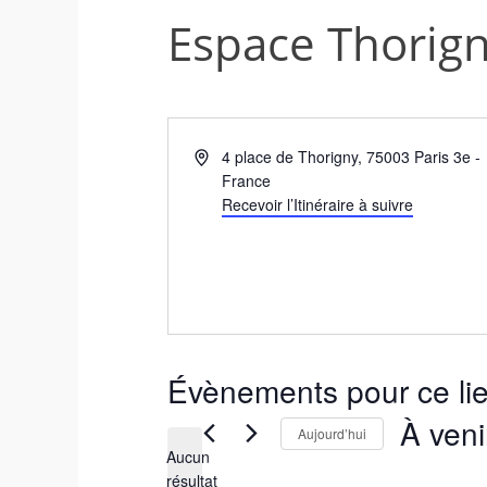
Espace Thorign
A
4 place de Thorigny
,
75003
Paris 3e
-
d
France
r
Recevoir l’Itinéraire à suivre
e
s
s
e
Évènements pour ce li
À veni
Aujourd’hui
Aucun
S
résultat