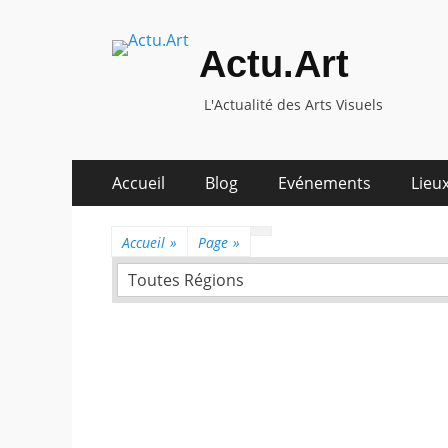
Actu.Art
L'Actualité des Arts Visuels
Aller
Premier
Accueil
Blog
Evénements
Lieux
au
menu
contenu
Accueil
»
Page
»
Toutes Régions