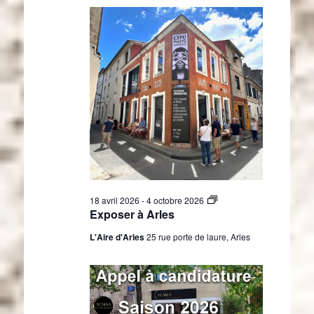
E
18 avril 2026
-
4 octobre 2026
x
Exposer à Arles
p
o
L'Aire d'Arles
25 rue porte de laure, Arles
s
e
r
à
A
r
l