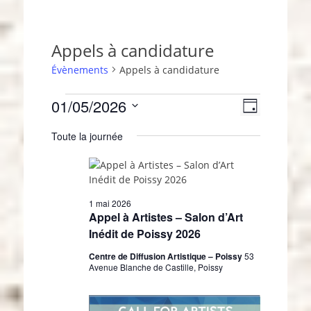
Appels à candidature
Évènements
Appels à candidature
Évènements
01/05/2026
N
N
J
a
for
a
S
o
v
Toute la journée
1
u
é
v
i
r
l
mai
i
g
e
2026
g
c
a
a
t
t
1 mai 2026
i
t
i
Appel à Artistes – Salon d’Art
o
i
o
Inédit de Poissy 2026
n
n
o
n
Centre de Diffusion Artistique – Poissy
53
d
n
Avenue Blanche de Castille, Poissy
e
e
p
z
v
u
a
u