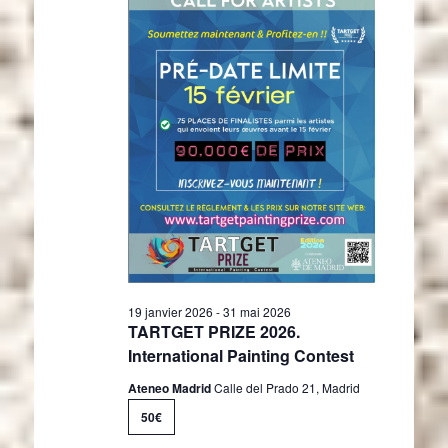
n
r
e
e
c
s
d
o
a
É
t
n
v
e
è
s
.
n
u
e
l
m
t
e
a
n
t
t
i
o
19 janvier 2026
-
31 mai 2026
n
TARTGET PRIZE 2026.
s
International Painting Contest
Ateneo Madrid
Calle del Prado 21, Madrid
50€