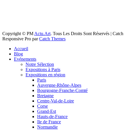
Copyright © PM
Actu.Art
. Tous Les Droits Sont Réservés | Catch
Responsive Pro par
Catch Themes
Faire
Accueil
remonter
Blog
Evénements
Notre Sélection
Expositions à Paris
Expositions en région
Paris
Auvergne-Rhône-Alpes
Bourgogne-Franche-Comté
Bretagne
Centre-Val-de-Loire
Corse
Grand-Est
Hauts-de-France
Ile de France
Normandie