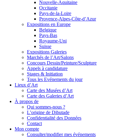
Nouvelle-Aquitaine
Occitanie
Pays-de-la-Loire
Provence-Alpes-Côte-d’Azur
Expositions en Europe
Belgique
Pays-Bas
Royaume-Uni
Suisse
Expositions Galeries
Marchés de l’Art/Salons
Concours Dessin/Peinture/Sculpture
Appels à candidature
Stages & Initiation
Tous les Evénements du jour
Lieux d’Art
Carte des Musées d’Art
Carte des Galeries d’Art
À propos de
Qui sommes-nous ?
L’origine de Dibutade
Confidentialité des Données
Contact
Mon compte
Consulter/modifier mes événements