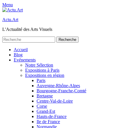
Menu
Actu.Art
L'Actualité des Arts Visuels
Recherche
pour:
Facebook
Twitter
Premier
Aller
Accueil
au
Blog
menu
contenu
Evénements
Notre Sélection
Expositions à Paris
Expositions en région
Paris
Auvergne-Rhône-Alpes
Bourgogne-Franche-Comté
Bretagne
Centre-Val-de-Loire
Corse
Grand-Est
Hauts-de-France
Ile de France
Normandie