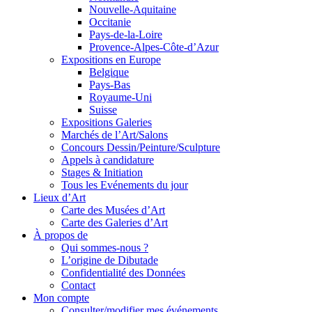
Nouvelle-Aquitaine
Occitanie
Pays-de-la-Loire
Provence-Alpes-Côte-d’Azur
Expositions en Europe
Belgique
Pays-Bas
Royaume-Uni
Suisse
Expositions Galeries
Marchés de l’Art/Salons
Concours Dessin/Peinture/Sculpture
Appels à candidature
Stages & Initiation
Tous les Evénements du jour
Lieux d’Art
Carte des Musées d’Art
Carte des Galeries d’Art
À propos de
Qui sommes-nous ?
L’origine de Dibutade
Confidentialité des Données
Contact
Mon compte
Consulter/modifier mes événements