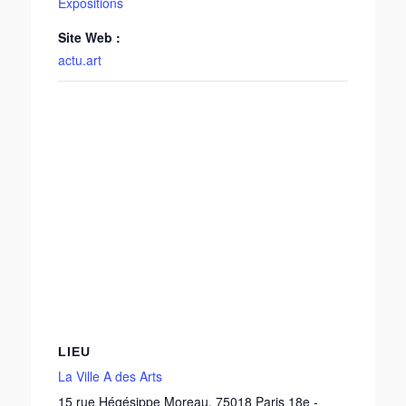
Expositions
Site Web :
actu.art
LIEU
La Ville A des Arts
15 rue Hégésippe Moreau
,
75018
Paris 18e
-