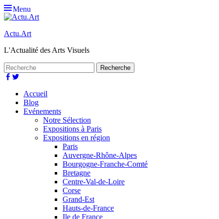
Menu
Actu.Art
L'Actualité des Arts Visuels
Recherche
pour:
Facebook
Twitter
Premier
Aller
Accueil
au
Blog
menu
contenu
Evénements
Notre Sélection
Expositions à Paris
Expositions en région
Paris
Auvergne-Rhône-Alpes
Bourgogne-Franche-Comté
Bretagne
Centre-Val-de-Loire
Corse
Grand-Est
Hauts-de-France
Ile de France