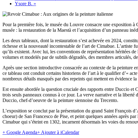
Ysore B.
»
Pour la première fois, le musée du Louvre consacre une exposition à Ci
musée : la restauration de la Maestà et l’acquisition d’un panneau iné
Les deux tableaux, dont la restauration s’est achevée en 2024, constit
richesse et la nouveauté incontestable de l’art de Cimabue. L’artiste fu
qu’ils existent. Avec lui, les conventions de représentation héritées de
volumes et modelés par de subtils dégradés, des membres articulés, de
Après une section introductive consacrée au contexte de la peinture en
ce tableau ont conduit certains historiens de l’art à le qualifier d’« act
nombreux détails masqués par des repeints qui mettent en évidence la 
Est ensuite abordée la question cruciale des rapports entre Duccio et
trois seuls panneaux connus à ce jour. La verve narrative et la liber
Duccio, chef-d’oeuvre de la peinture siennoise du Trecento.
L’exposition se conclut par la présentation du grand Saint François d
choeur) de San Francesco de Pise, et peint quelques années après par 
Cimabue qui s’éteint en 1302, incarnent désormais les voies du renouv
+ Google Agenda
+ Ajouter à iCalendar