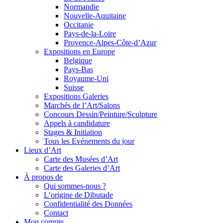
Normandie
Nouvelle-Aquitaine
Occitanie
Pays-de-la-Loire
Provence-Alpes-Côte-d’Azur
Expositions en Europe
Belgique
Pays-Bas
Royaume-Uni
Suisse
Expositions Galeries
Marchés de l’Art/Salons
Concours Dessin/Peinture/Sculpture
Appels à candidature
Stages & Initiation
Tous les Evénements du jour
Lieux d’Art
Carte des Musées d’Art
Carte des Galeries d’Art
À propos de
Qui sommes-nous ?
L’origine de Dibutade
Confidentialité des Données
Contact
Mon compte