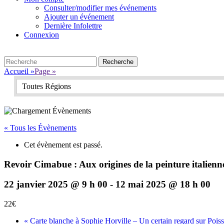
Consulter/modifier mes événements
Ajouter un événement
Dernière Infolettre
Connexion
Search
Recherche
pour:
Accueil
»
Page
»
Toutes Régions
« Tous les Évènements
Cet évènement est passé.
Revoir Cimabue : Aux origines de la peinture italienn
22 janvier 2025 @ 9 h 00
-
12 mai 2025 @ 18 h 00
22€
«
Carte blanche à Sophie Horville – Un certain regard sur Pois