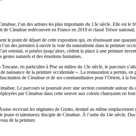
mabue, l’un des artistes les plus importants du 13e siècle. Elle est le 
dit de Cimabue redécouvert en France en 2019 et classé Trésor national,
uent le point de départ de cette exposition qui, en réunissant une quara
t l’un des premiers à ouvrir la voie du naturalisme dans la peinture occid
 l’art oriental, si prisées jusqu’alors, cèdent la place à une peinture in
s gestes naturels et des émotions humaines.
 Toscane, en particulier à Pise au milieu du 13e siècle, le parcours s’at
e de naissance de la peinture occidentale ». La restauration a permis, en p
fascination de Cimabue et de ses commanditaires pour l’Orient, à la fois
 Cimabue. Le parcours se poursuit avec une section construite autour du 
té déployées par Cimabue dans cette oeuvre aux coloris chatoyants en fon
’Assise recevant les stigmates de Giotto, destiné au même emplacement q
le jeune et talentueux disciple de Cimabue. À l’aube du 14e siècle, Du
eau de la peinture.