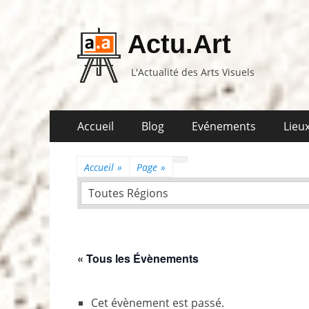
Actu.Art
L'Actualité des Arts Visuels
Aller
Premier
Accueil
Blog
Evénements
Lieux
au
menu
contenu
Accueil
»
Page
»
Toutes Régions
« Tous les Évènements
Cet évènement est passé.