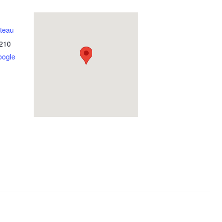
ateau
210
oogle