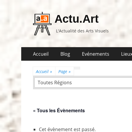
Actu.Art
L'Actualité des Arts Visuels
Aller
Premier
Accueil
Blog
Evénements
Lieux
au
menu
contenu
Accueil
»
Page
»
Toutes Régions
« Tous les Évènements
Cet évènement est passé.