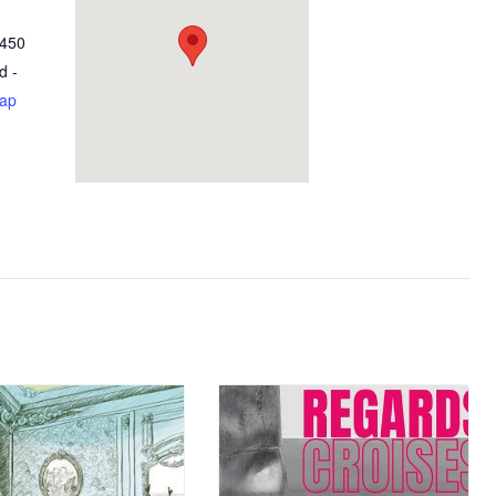
450
ud
-
ap