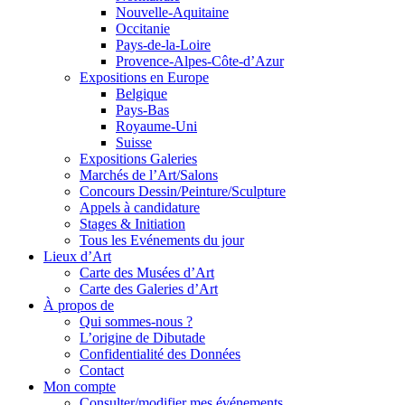
Nouvelle-Aquitaine
Occitanie
Pays-de-la-Loire
Provence-Alpes-Côte-d’Azur
Expositions en Europe
Belgique
Pays-Bas
Royaume-Uni
Suisse
Expositions Galeries
Marchés de l’Art/Salons
Concours Dessin/Peinture/Sculpture
Appels à candidature
Stages & Initiation
Tous les Evénements du jour
Lieux d’Art
Carte des Musées d’Art
Carte des Galeries d’Art
À propos de
Qui sommes-nous ?
L’origine de Dibutade
Confidentialité des Données
Contact
Mon compte
Consulter/modifier mes événements