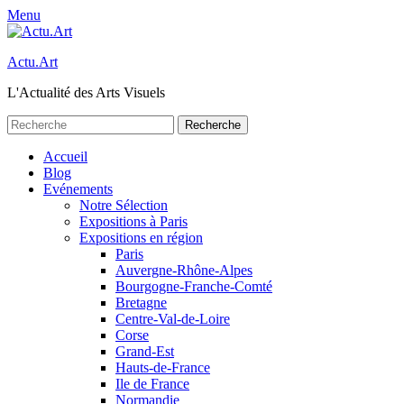
Menu
Actu.Art
L'Actualité des Arts Visuels
Recherche
pour:
Facebook
Twitter
Premier
Aller
Accueil
au
Blog
menu
contenu
Evénements
Notre Sélection
Expositions à Paris
Expositions en région
Paris
Auvergne-Rhône-Alpes
Bourgogne-Franche-Comté
Bretagne
Centre-Val-de-Loire
Corse
Grand-Est
Hauts-de-France
Ile de France
Normandie