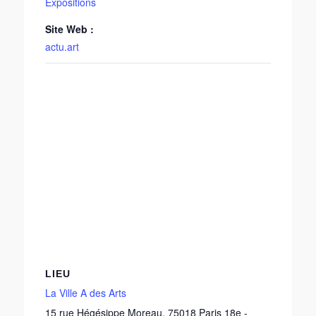
Expositions
Site Web :
actu.art
LIEU
La Ville A des Arts
15 rue Hégésippe Moreau
,
75018
Paris 18e
-