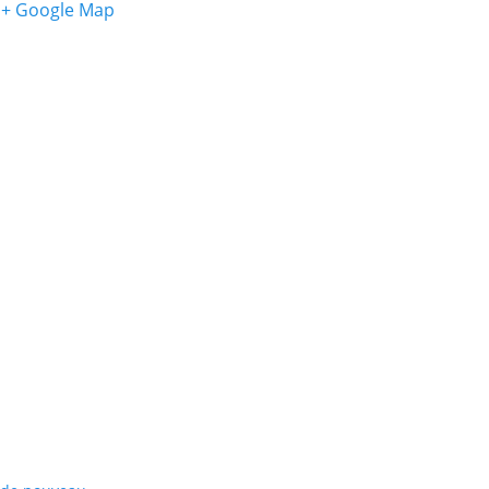
+ Google Map
Testez vos connaissances artistiques avec nos quiz