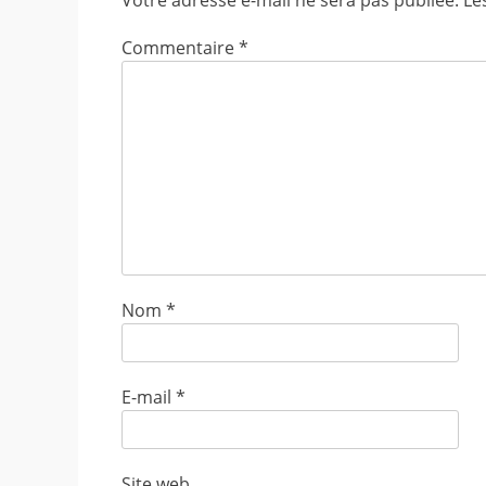
Votre adresse e-mail ne sera pas publiée.
Le
Commentaire
*
Nom
*
E-mail
*
Site web