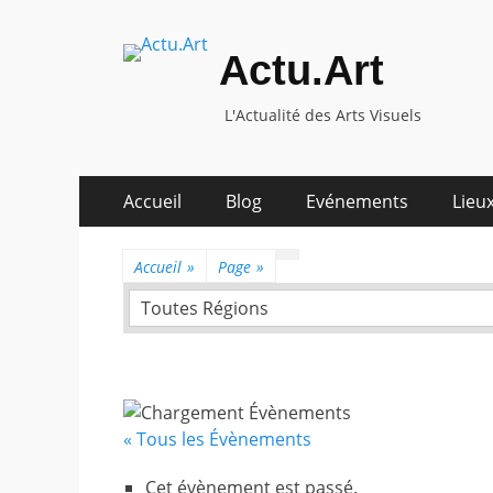
Actu.Art
L'Actualité des Arts Visuels
Aller
Premier
Accueil
Blog
Evénements
Lieux
au
menu
contenu
Accueil
»
Page
»
Toutes Régions
« Tous les Évènements
Cet évènement est passé.