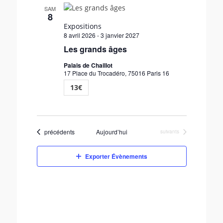
e
SAM
8
c
Expositions
t
8 avril 2026
-
3 janvier 2027
i
Les grands âges
o
n
Palais de Chaillot
n
17 Place du Trocadéro, 75016 Paris 16
e
13€
z
u
n
e
Évènements
précédents
Aujourd’hui
Évènements
suivants
d
a
t
Exporter Évènements
e
.