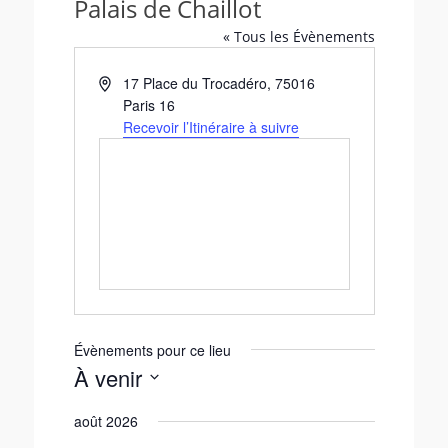
Palais de Chaillot
« Tous les Évènements
A
17 Place du Trocadéro
,
75016
d
Paris 16
r
Recevoir l’Itinéraire à suivre
e
s
s
e
Évènements pour ce lieu
À venir
S
août 2026
é
l