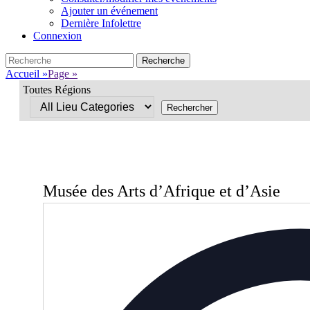
Ajouter un événement
Dernière Infolettre
Connexion
Search
Recherche
pour:
Accueil
»
Page
»
Toutes Régions
Musée des Arts d’Afrique et d’Asie