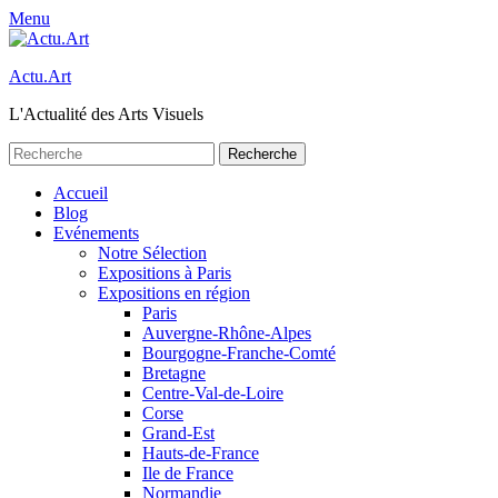
Menu
Actu.Art
L'Actualité des Arts Visuels
Recherche
pour:
Facebook
Twitter
Premier
Aller
Accueil
au
Blog
menu
contenu
Evénements
Notre Sélection
Expositions à Paris
Expositions en région
Paris
Auvergne-Rhône-Alpes
Bourgogne-Franche-Comté
Bretagne
Centre-Val-de-Loire
Corse
Grand-Est
Hauts-de-France
Ile de France
Normandie