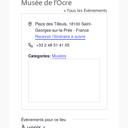
Musée de l’Ocre
« Tous les Évènements
A
Place des Tilleuls
,
18100
Saint-
d
Georges-sur-la-Prée
-
France
r
Recevoir l’Itinéraire à suivre
e
T
+33 2 48 51 41 05
s
é
s
Categories:
Musées
l
e
é
p
h
o
n
e
Évènements pour ce lieu
À venir