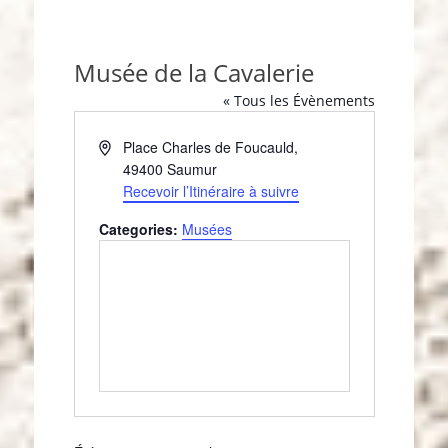
Musée de la Cavalerie
« Tous les Évènements
A
Place Charles de Foucauld
,
d
49400
Saumur
r
Recevoir l’Itinéraire à suivre
e
Categories:
Musées
s
s
e