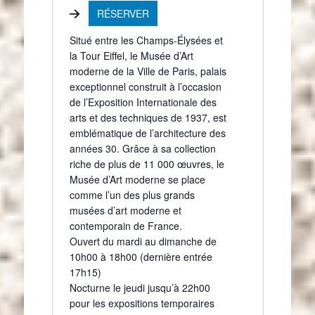
l
i
e
RÉSERVER
é
t
p
e
Situé entre les Champs-Élysées et
h
w
la Tour Eiffel, le Musée d’Art
o
e
moderne de la Ville de Paris, palais
n
b
exceptionnel construit à l’occasion
e
de l’Exposition Internationale des
arts et des techniques de 1937, est
emblématique de l’architecture des
années 30. Grâce à sa collection
riche de plus de 11 000 œuvres, le
Musée d’Art moderne se place
comme l’un des plus grands
musées d’art moderne et
contemporain de France.
Ouvert du mardi au dimanche de
10h00 à 18h00 (dernière entrée
17h15)
Nocturne le jeudi jusqu’à 22h00
pour les expositions temporaires