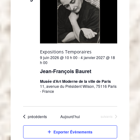
c
t
i
o
n
n
e
z
Expositions Temporaires
u
9 juin 2026 @ 10 h 00
-
4 janvier 2027 @ 18
n
h 00
e
Jean-François Bauret
d
a
Musée d’Art Moderne de la ville de Paris
11, avenue du Président Wilson, 75116 Paris
t
- France
e
.
Évènements
précédents
Aujourd’hui
Évènements
suivants
Exporter Évènements