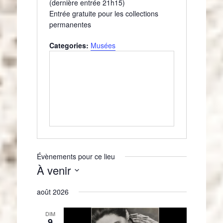
(dernière entrée 21h15)
Entrée gratuite pour les collections
permanentes
Categories:
Musées
Évènements pour ce lieu
À venir
S
août 2026
é
l
e
DIM
9