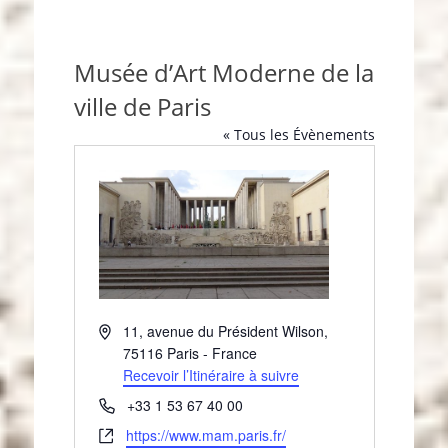
Musée d’Art Moderne de la
ville de Paris
« Tous les Évènements
A
11, avenue du Président Wilson
,
d
75116
Paris
-
France
r
Recevoir l’Itinéraire à suivre
e
T
+33 1 53 67 40 00
s
é
S
https://www.mam.paris.fr/
s