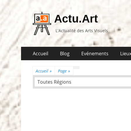
Actu.Art
L'Actualité des Arts Visuels
Aller
Premier
Accueil
Blog
Evénements
Lieux
au
menu
contenu
Accueil
»
Page
»
Toutes Régions