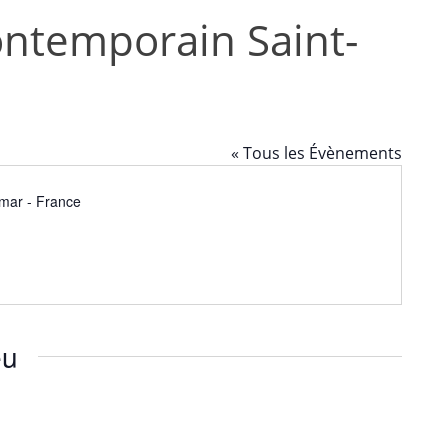
ontemporain Saint-
« Tous les Évènements
imar
-
France
eu