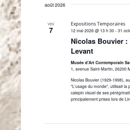
é
août 2026
l
e
c
Expositions Temporaires
VEN
7
t
12 mai 2026 @ 13 h 30
-
31 oct
i
Nicolas Bouvier :
o
Levant
n
n
Musée d’Art Contemporain Sai
e
1, avenue Saint-Martin, 26200 
z
u
Nicolas Bouvier (1929-1998), a
n
"L'usage du monde", utilisait l
e
calepin visuel de ses pérégrinat
d
principalement prises lors de
Lir
a
t
e
.