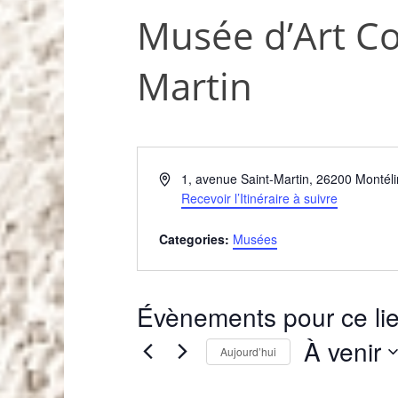
Musée d’Art C
Martin
A
1, avenue Saint-Martin
,
26200
Montél
d
Recevoir l’Itinéraire à suivre
r
e
Categories:
Musées
s
s
e
Évènements pour ce li
À venir
Aujourd’hui
S