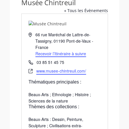
Musée Chintreuil
« Tous les Évènements
A
66 rue Maréchal de Lattre-de-
d
Tassigny
,
01190
Pont-de-Vaux
-
r
France
e
Recevoir l’Itinéraire à suivre
s
T
03 85 51 45 75
s
é
S
www.musee-chintreuil.com/
e
l
i
é
Thématiques principales :
t
p
e
h
Beaux-Arts ; Ethnologie ; Histoire ;
w
o
Sciences de la nature
e
n
Thèmes des collections :
b
e
Beaux-Arts : Dessin, Peinture,
Sculpture ; Civilisations extra-