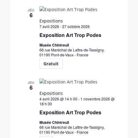
l
e
JEU
6
c
Expositions
t
7 avril 2026
-
27 octobre 2026
i
Exposition Art Trop Podes
o
n
Musée Chintreuil
n
66 rue Maréchal de Lattre-de-Tassigny,
01190 Pont-de-Vaux - France
e
z
Gratuit
u
n
e
JEU
6
d
Expositions
a
4 avril 2026 @ 14 h 00
-
1 novembre 2026 @
t
18 h 00
e
Exposition Art Trop Podes
.
Musée Chintreuil
66 rue Maréchal de Lattre-de-Tassigny,
01190 Pont-de-Vaux - France