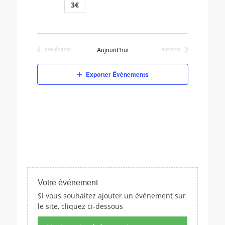
3€
Aujourd’hui
Évènements
Évènements
précédents
suivants
Exporter Évènements
Votre événement
Si vous souhaitez ajouter un événement sur
le site, cliquez ci-dessous