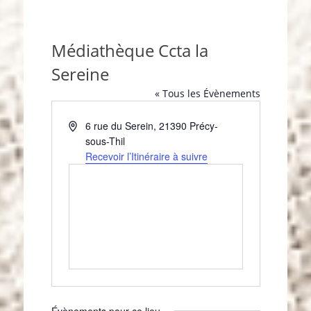
Médiathèque Ccta la
Sereine
« Tous les Évènements
A
6 rue du Serein
,
21390
Précy-
d
sous-Thil
r
Recevoir l’Itinéraire à suivre
e
s
s
e
Évènements pour ce lieu