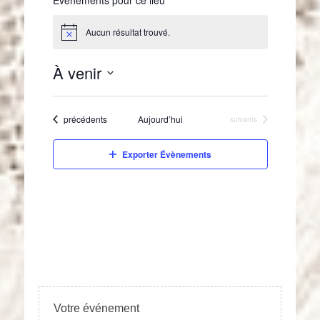
Aucun résultat trouvé.
N
o
t
À venir
i
c
S
e
é
Évènements
précédents
Aujourd’hui
Évènements
suivants
l
e
c
Exporter Évènements
t
i
o
n
n
e
z
u
n
e
Votre événement
d