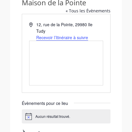
Maison de la Pointe
« Tous les Évènements
A
12, rue de la Pointe
,
29980
Ile
d
Tudy
r
Recevoir l’Itinéraire à suivre
e
s
s
e
Évènements pour ce lieu
Aucun résultat trouvé.
N
o
t