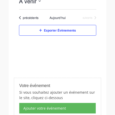
À venir
i
c
S
e
é
Évènements
précédents
Aujourd’hui
Évènements
suivants
l
e
c
Exporter Évènements
t
i
o
n
n
e
z
u
n
e
Votre événement
d
Si vous souhaitez ajouter un événement sur
a
le site, cliquez ci-dessous
t
e
Ajouter votre événement
.