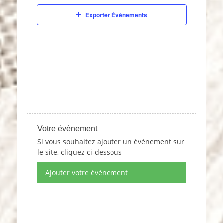
e
c
Exporter Évènements
t
i
o
n
n
e
z
u
n
e
d
Votre événement
a
Si vous souhaitez ajouter un événement sur
t
le site, cliquez ci-dessous
e
.
Ajouter votre événement