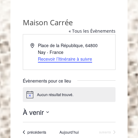
Maison Carrée
« Tous les Évènements
A
Place de la République
,
64800
d
Nay
-
France
r
Recevoir l’Itinéraire à suivre
e
s
s
Évènements pour ce lieu
e
Aucun résultat trouvé.
N
o
t
À venir
i
c
S
e
é
Évènements
précédents
Aujourd’hui
Évènements
suivants
l