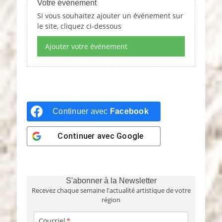
Votre événement
d
Si vous souhaitez ajouter un événement sur
a
le site, cliquez ci-dessous
t
e
Ajouter votre événement
.
Continuer avec
Facebook
Continuer avec
Google
S'abonner à la Newsletter
Recevez chaque semaine l'actualité artistique de votre
région
Courriel