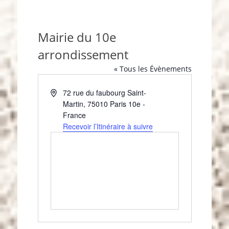
Mairie du 10e
arrondissement
« Tous les Évènements
A
72 rue du faubourg Saint-
d
Martin
,
75010
Paris 10e
-
r
France
e
Recevoir l’Itinéraire à suivre
s
s
e