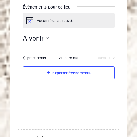
Évènements pour ce lieu
Aucun résultat trouvé.
N
o
t
À venir
i
c
S
e
é
Évènements
précédents
Aujourd’hui
Évènements
suivants
l
e
c
Exporter Évènements
t
i
o
n
n
e
z
u
n
e