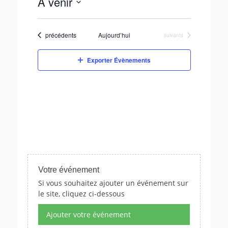
À venir
i
c
S
e
é
Évènements
précédents
Aujourd’hui
Évènements
suivants
l
e
c
Exporter Évènements
t
i
o
n
n
e
z
u
n
e
Votre événement
d
Si vous souhaitez ajouter un événement sur
a
le site, cliquez ci-dessous
t
e
Ajouter votre événement
.