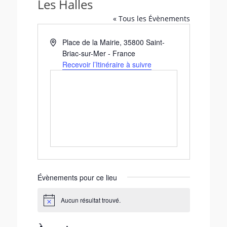
Les Halles
« Tous les Évènements
A
Place de la Mairie
,
35800
Saint-
d
Briac-sur-Mer
-
France
r
Recevoir l’Itinéraire à suivre
e
s
s
e
Évènements pour ce lieu
Aucun résultat trouvé.
N
o
t