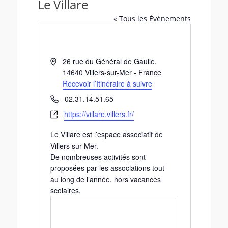
Le Villare
« Tous les Évènements
A
26 rue du Général de Gaulle
,
d
14640
Villers-sur-Mer
-
France
r
Recevoir l’Itinéraire à suivre
e
T
02.31.14.51.65
s
é
S
https://villare.villers.fr/
s
l
i
e
é
Le Villare est l’espace associatif de
t
p
Villers sur Mer.
e
h
De nombreuses activités sont
w
o
proposées par les associations tout
e
n
au long de l’année, hors vacances
b
e
scolaires.