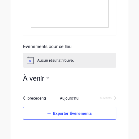
Évènements pour ce lieu
Aucun résultat trouvé.
N
o
t
À venir
i
c
S
e
é
Évènements
précédents
Aujourd’hui
Évènements
suivants
l
e
c
Exporter Évènements
t
i
o
n