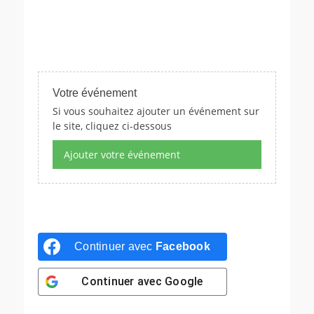
n
e
z
u
n
e
Votre événement
d
Si vous souhaitez ajouter un événement sur
a
le site, cliquez ci-dessous
t
e
Ajouter votre événement
.
Continuer avec
Facebook
Continuer avec
Google