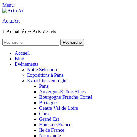
Menu
Actu.Art
L'Actualité des Arts Visuels
Recherche
pour:
Facebook
Twitter
Premier
Aller
Accueil
au
Blog
menu
contenu
Evénements
Notre Sélection
Expositions à Paris
Expositions en région
Paris
Auvergne-Rhône-Alpes
Bourgogne-Franche-Comté
Bretagne
Centre-Val-de-Loire
Corse
Grand-Est
Hauts-de-France
Ile de France
Normandie