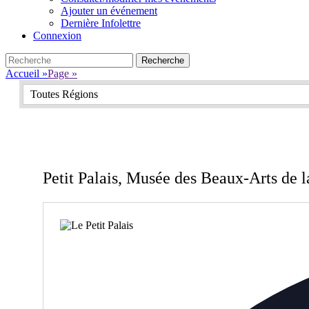
Ajouter un événement
Dernière Infolettre
Connexion
Search
Recherche
pour:
Accueil
»
Page
»
Toutes Régions
Petit Palais, Musée des Beaux-Arts de la