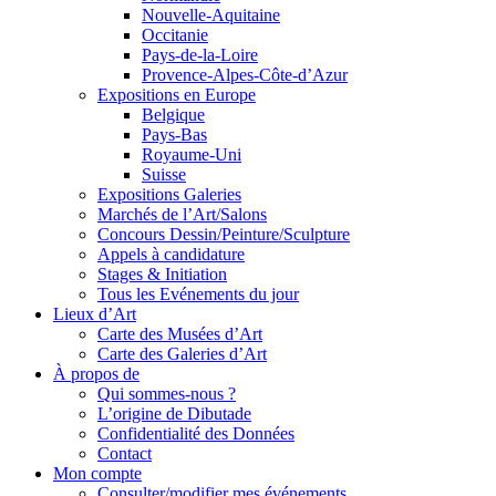
Nouvelle-Aquitaine
Occitanie
Pays-de-la-Loire
Provence-Alpes-Côte-d’Azur
Expositions en Europe
Belgique
Pays-Bas
Royaume-Uni
Suisse
Expositions Galeries
Marchés de l’Art/Salons
Concours Dessin/Peinture/Sculpture
Appels à candidature
Stages & Initiation
Tous les Evénements du jour
Lieux d’Art
Carte des Musées d’Art
Carte des Galeries d’Art
À propos de
Qui sommes-nous ?
L’origine de Dibutade
Confidentialité des Données
Contact
Mon compte
Consulter/modifier mes événements