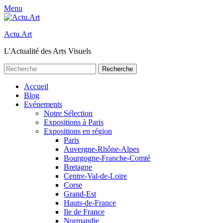
Menu
Actu.Art
L'Actualité des Arts Visuels
Recherche
pour:
Facebook
Twitter
Premier
Aller
Accueil
au
Blog
menu
contenu
Evénements
Notre Sélection
Expositions à Paris
Expositions en région
Paris
Auvergne-Rhône-Alpes
Bourgogne-Franche-Comté
Bretagne
Centre-Val-de-Loire
Corse
Grand-Est
Hauts-de-France
Ile de France
Normandie