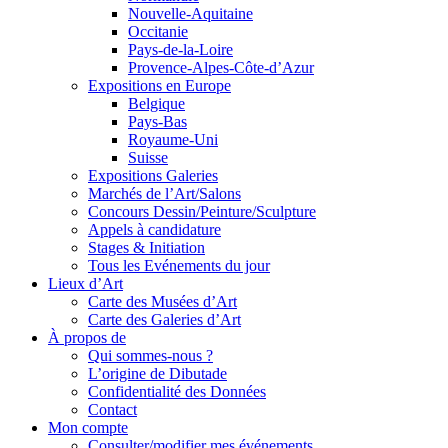
Nouvelle-Aquitaine
Occitanie
Pays-de-la-Loire
Provence-Alpes-Côte-d’Azur
Expositions en Europe
Belgique
Pays-Bas
Royaume-Uni
Suisse
Expositions Galeries
Marchés de l’Art/Salons
Concours Dessin/Peinture/Sculpture
Appels à candidature
Stages & Initiation
Tous les Evénements du jour
Lieux d’Art
Carte des Musées d’Art
Carte des Galeries d’Art
À propos de
Qui sommes-nous ?
L’origine de Dibutade
Confidentialité des Données
Contact
Mon compte
Consulter/modifier mes événements