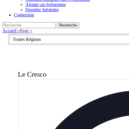
Ajouter un événement
Dernière Infolettre
Connexion
Search
Recherche
pour:
Accueil
»
Page
»
Toutes Régions
Le Cresco