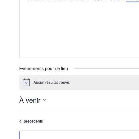
Évènements pour ce lieu
Aucun résultat trouvé.
Notice
À venir
Sélectionnez
une
date.
Évènements
précédents