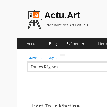
Actu.Art
L'Actualité des Arts Visuels
Aller
Premier
Accueil
Blog
Evénements
Lieux
au
menu
contenu
Accueil
»
Page
»
Toutes Régions
L’Art Tour Martine