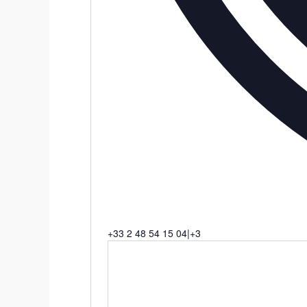
T
+33 2 48 54 15 04|+3
é
l
é
p