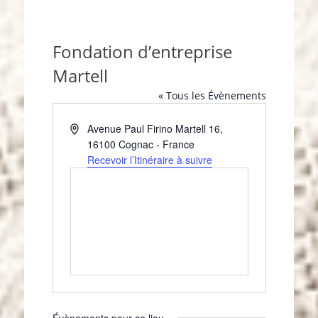
Fondation d’entreprise
Martell
« Tous les Évènements
A
Avenue Paul Firino Martell 16
,
d
16100
Cognac
-
France
r
Recevoir l’Itinéraire à suivre
e
s
s
e
Évènements pour ce lieu