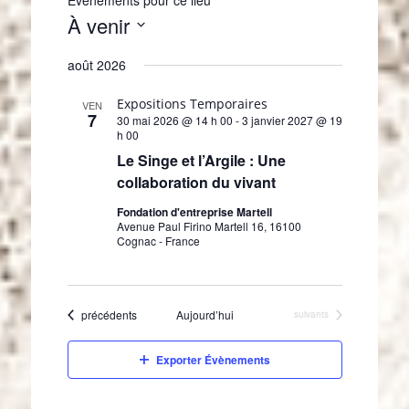
À venir
S
août 2026
é
l
Expositions Temporaires
e
VEN
7
30 mai 2026 @ 14 h 00
-
3 janvier 2027 @ 19
c
h 00
t
Le Singe et l’Argile : Une
i
collaboration du vivant
o
n
Fondation d'entreprise Martell
n
Avenue Paul Firino Martell 16, 16100
e
Cognac - France
z
u
n
Évènements
précédents
Aujourd’hui
Évènements
suivants
e
d
a
Exporter Évènements
t
e