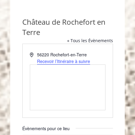
Château de Rochefort en
Terre
« Tous les Évènements
A
56220
Rochefort-en-Terre
d
Recevoir l’Itinéraire à suivre
r
e
s
s
e
Évènements pour ce lieu