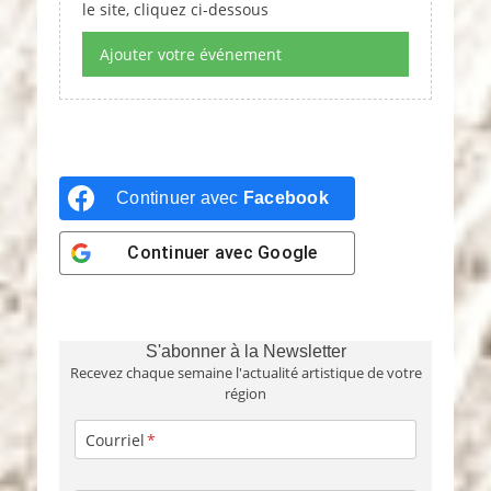
le site, cliquez ci-dessous
t
e
Ajouter votre événement
.
Continuer avec
Facebook
Continuer avec
Google
S'abonner à la Newsletter
Recevez chaque semaine l'actualité artistique de votre
région
Courriel