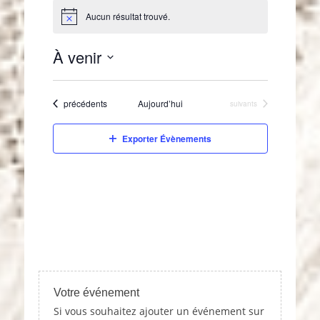
Aucun résultat trouvé.
N
o
t
À venir
i
c
S
e
é
Évènements
précédents
Aujourd’hui
Évènements
suivants
l
e
c
Exporter Évènements
t
i
o
n
n
e
z
u
n
e
Votre événement
d
Si vous souhaitez ajouter un événement sur
a