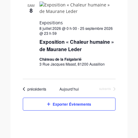
e
SAM
8
c
t
Expositions
i
8 juillet 2026 @ 0 h 00
-
25 septembre 2026
o
@ 23 h 59
n
Exposition « Chaleur humaine »
n
de Maurane Leder
e
z
Château de la Falgalarié
u
3 Rue Jacques Maast, 81200 Aussillon
n
e
d
Évènements
précédents
Aujourd’hui
Évènements
suivants
a
t
e
Exporter Évènements
.