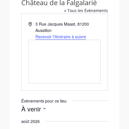
Château de la Falgalarié
« Tous les Évènements
A
3 Rue Jacques Maast
,
81200
d
Aussillon
r
Recevoir l’Itinéraire à suivre
e
s
s
e
Évènements pour ce lieu
À venir
S
août 2026
é
l