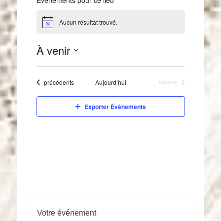
Aucun résultat trouvé.
N
o
t
À venir
i
c
S
e
é
Évènements
précédents
Aujourd’hui
Évènements
suivants
l
e
c
Exporter Évènements
t
i
o
n
n
e
z
u
n
e
Votre événement
d