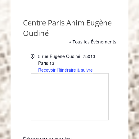
Centre Paris Anim Eugène
Oudiné
« Tous les Évènements
A
5 rue Eugène Oudiné
,
75013
d
Paris 13
r
Recevoir l’Itinéraire à suivre
e
s
s
e
Évènements pour ce lieu