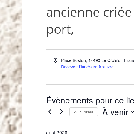
ancienne criée 
port,
A
Place Boston
,
44490
Le Croisic
-
Fran
d
Recevoir l’Itinéraire à suivre
r
e
s
s
Évènements pour ce li
e
À venir
Aujourd’hui
S
é
août 2026