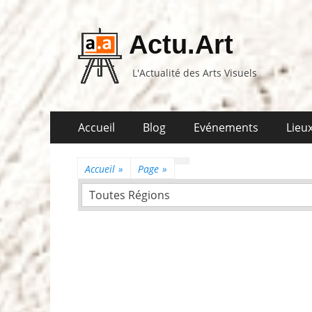
Actu.Art
L'Actualité des Arts Visuels
Aller
Premier
Accueil
Blog
Evénements
Lieux
au
menu
contenu
Accueil
»
Page
»
Toutes Régions