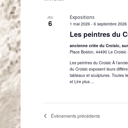
l
e
c
Expositions
JEU
6
t
1 mai 2026
-
6 septembre 2026
i
Les peintres du C
o
n
ancienne criée du Croisic, sur 
n
Place Boston, 44490 Le Croisic 
e
Les peintres du Croisic À l’ancie
z
du Croisic exposent leurs différe
u
tableaux et sculptures. Toutes l
n
et
Lire plus ...
e
d
a
t
e
Évènements
précédents
.