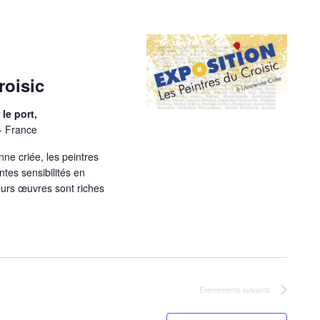
roisic
le port,
- France
nne criée, les peintres
ntes sensibilités en
eurs œuvres sont riches
Évènements
suivants