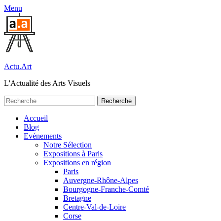
Menu
Actu.Art
L'Actualité des Arts Visuels
Recherche
pour:
Facebook
Twitter
Premier
Aller
Accueil
au
Blog
menu
contenu
Evénements
Notre Sélection
Expositions à Paris
Expositions en région
Paris
Auvergne-Rhône-Alpes
Bourgogne-Franche-Comté
Bretagne
Centre-Val-de-Loire
Corse