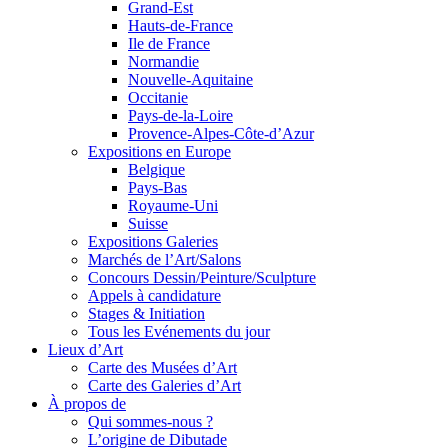
Grand-Est
Hauts-de-France
Ile de France
Normandie
Nouvelle-Aquitaine
Occitanie
Pays-de-la-Loire
Provence-Alpes-Côte-d’Azur
Expositions en Europe
Belgique
Pays-Bas
Royaume-Uni
Suisse
Expositions Galeries
Marchés de l’Art/Salons
Concours Dessin/Peinture/Sculpture
Appels à candidature
Stages & Initiation
Tous les Evénements du jour
Lieux d’Art
Carte des Musées d’Art
Carte des Galeries d’Art
À propos de
Qui sommes-nous ?
L’origine de Dibutade