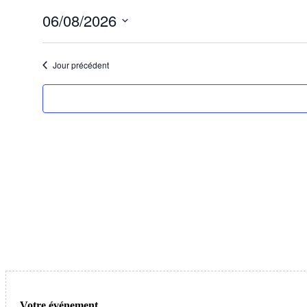
6
06/08/2026
août
Sélectionnez
2026
une
date.
Jour précédent
Votre événement