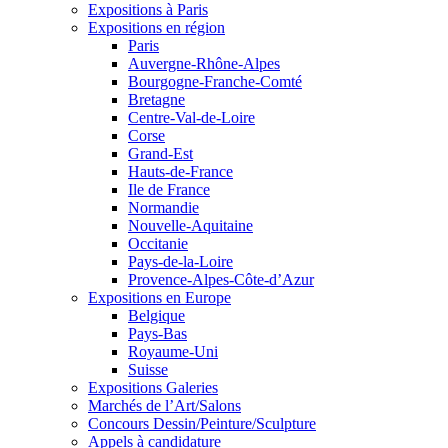
Expositions à Paris
Expositions en région
Paris
Auvergne-Rhône-Alpes
Bourgogne-Franche-Comté
Bretagne
Centre-Val-de-Loire
Corse
Grand-Est
Hauts-de-France
Ile de France
Normandie
Nouvelle-Aquitaine
Occitanie
Pays-de-la-Loire
Provence-Alpes-Côte-d’Azur
Expositions en Europe
Belgique
Pays-Bas
Royaume-Uni
Suisse
Expositions Galeries
Marchés de l’Art/Salons
Concours Dessin/Peinture/Sculpture
Appels à candidature