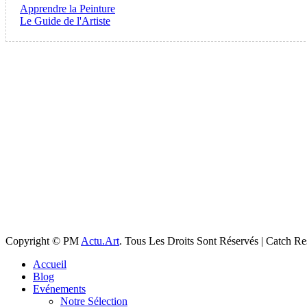
Apprendre la Peinture
Le Guide de l'Artiste
Copyright © PM
Actu.Art
. Tous Les Droits Sont Réservés | Catch R
Faire
Accueil
remonter
Blog
Evénements
Notre Sélection