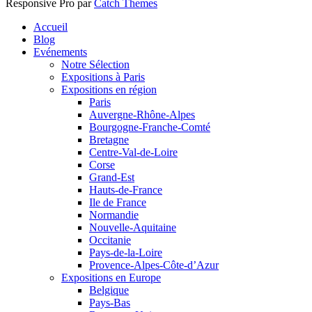
Responsive Pro par
Catch Themes
Faire
Accueil
remonter
Blog
Evénements
Notre Sélection
Expositions à Paris
Expositions en région
Paris
Auvergne-Rhône-Alpes
Bourgogne-Franche-Comté
Bretagne
Centre-Val-de-Loire
Corse
Grand-Est
Hauts-de-France
Ile de France
Normandie
Nouvelle-Aquitaine
Occitanie
Pays-de-la-Loire
Provence-Alpes-Côte-d’Azur
Expositions en Europe
Belgique
Pays-Bas