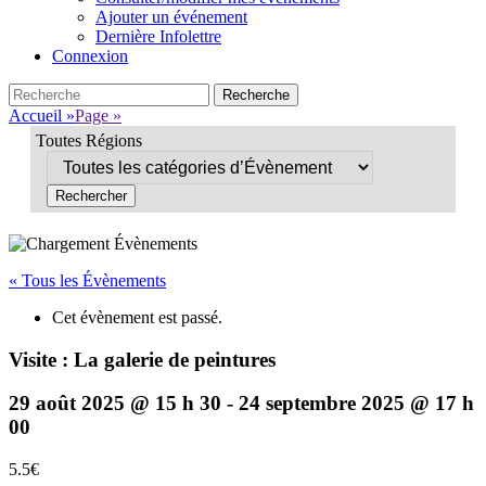
Ajouter un événement
Dernière Infolettre
Connexion
Search
Recherche
pour:
Accueil
»
Page
»
Toutes Régions
« Tous les Évènements
Cet évènement est passé.
Visite : La galerie de peintures
29 août 2025 @ 15 h 30
-
24 septembre 2025 @ 17 h
00
5.5€