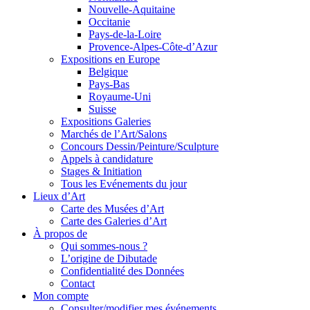
Nouvelle-Aquitaine
Occitanie
Pays-de-la-Loire
Provence-Alpes-Côte-d’Azur
Expositions en Europe
Belgique
Pays-Bas
Royaume-Uni
Suisse
Expositions Galeries
Marchés de l’Art/Salons
Concours Dessin/Peinture/Sculpture
Appels à candidature
Stages & Initiation
Tous les Evénements du jour
Lieux d’Art
Carte des Musées d’Art
Carte des Galeries d’Art
À propos de
Qui sommes-nous ?
L’origine de Dibutade
Confidentialité des Données
Contact
Mon compte
Consulter/modifier mes événements