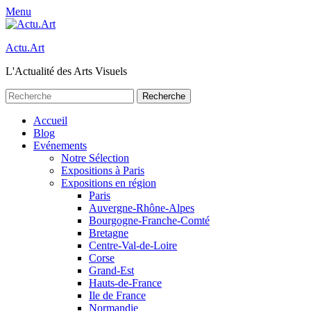
Menu
Actu.Art
L'Actualité des Arts Visuels
Recherche
pour:
Facebook
Twitter
Premier
Aller
Accueil
au
Blog
menu
contenu
Evénements
Notre Sélection
Expositions à Paris
Expositions en région
Paris
Auvergne-Rhône-Alpes
Bourgogne-Franche-Comté
Bretagne
Centre-Val-de-Loire
Corse
Grand-Est
Hauts-de-France
Ile de France
Normandie