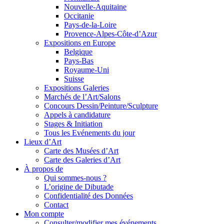
Nouvelle-Aquitaine
Occitanie
Pays-de-la-Loire
Provence-Alpes-Côte-d’Azur
Expositions en Europe
Belgique
Pays-Bas
Royaume-Uni
Suisse
Expositions Galeries
Marchés de l’Art/Salons
Concours Dessin/Peinture/Sculpture
Appels à candidature
Stages & Initiation
Tous les Evénements du jour
Lieux d’Art
Carte des Musées d’Art
Carte des Galeries d’Art
À propos de
Qui sommes-nous ?
L’origine de Dibutade
Confidentialité des Données
Contact
Mon compte
Consulter/modifier mes événements