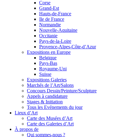
Corse
Grand-Est
Hauts-de-France
Ile de France
Normandie
Nouvelle-Aquitaine
Occitanie
Pays-de-la-Loire
Provence-Alpes-Côte-d’Azur
Expositions en Europe
Belgique
Pays-Bas
Royaume-Uni
Suisse
Expositions Galeries
Marchés de l’Art/Salons
Concours Dessin/Peinture/Sculpture
Appels à candidature
Stages & Initiation
Tous les Evénements du jour
Lieux d’Art
Carte des Musées d’Art
Carte des Galeries d’Art
À propos de
Qui sommes-nous ?