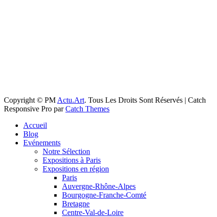
Copyright © PM
Actu.Art
. Tous Les Droits Sont Réservés | Catch
Responsive Pro par
Catch Themes
Faire
Accueil
remonter
Blog
Evénements
Notre Sélection
Expositions à Paris
Expositions en région
Paris
Auvergne-Rhône-Alpes
Bourgogne-Franche-Comté
Bretagne
Centre-Val-de-Loire