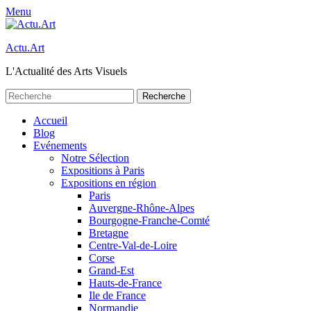
Menu
Actu.Art
L'Actualité des Arts Visuels
Recherche
pour:
Facebook
Twitter
Premier
Aller
Accueil
au
Blog
menu
contenu
Evénements
Notre Sélection
Expositions à Paris
Expositions en région
Paris
Auvergne-Rhône-Alpes
Bourgogne-Franche-Comté
Bretagne
Centre-Val-de-Loire
Corse
Grand-Est
Hauts-de-France
Ile de France
Normandie