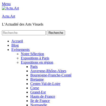
Menu
Actu.Art
L'Actualité des Arts Visuels
Recherche
pour:
Facebook
Twitter
Premier
Aller
Accueil
au
Blog
menu
contenu
Evénements
Notre Sélection
Expositions à Paris
Expositions en région
Paris
Auvergne-Rhône-Alpes
Bourgogne-Franche-Comté
Bretagne
Centre-Val-de-Loire
Corse
Grand-Est
Hauts-de-France
Ile de France
Normandie