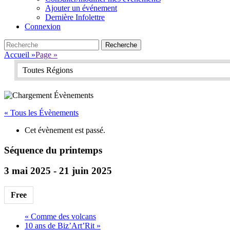
Ajouter un événement
Dernière Infolettre
Connexion
Search
Recherche
pour:
Accueil
»
Page
»
Toutes Régions
« Tous les Évènements
Cet évènement est passé.
Séquence du printemps
3 mai 2025
-
21 juin 2025
Free
«
Comme des volcans
10 ans de Biz’Art’Rit
»