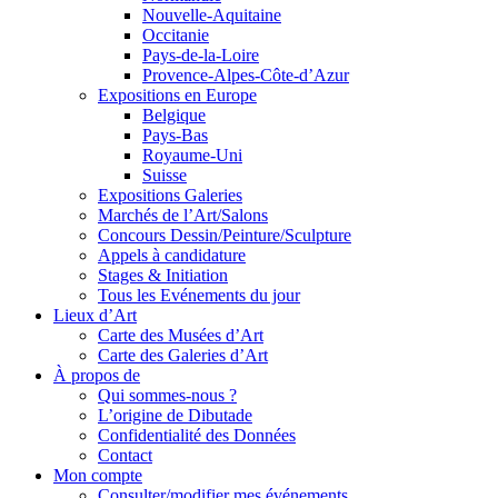
Nouvelle-Aquitaine
Occitanie
Pays-de-la-Loire
Provence-Alpes-Côte-d’Azur
Expositions en Europe
Belgique
Pays-Bas
Royaume-Uni
Suisse
Expositions Galeries
Marchés de l’Art/Salons
Concours Dessin/Peinture/Sculpture
Appels à candidature
Stages & Initiation
Tous les Evénements du jour
Lieux d’Art
Carte des Musées d’Art
Carte des Galeries d’Art
À propos de
Qui sommes-nous ?
L’origine de Dibutade
Confidentialité des Données
Contact
Mon compte
Consulter/modifier mes événements