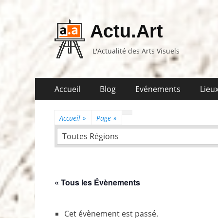
Actu.Art
L'Actualité des Arts Visuels
Aller
Premier
Accueil
Blog
Evénements
Lieux
au
menu
contenu
Accueil
»
Page
»
Toutes Régions
« Tous les Évènements
Cet évènement est passé.