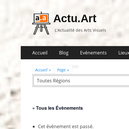
Actu.Art
L'Actualité des Arts Visuels
Aller
Premier
Accueil
Blog
Evénements
Lieux
au
menu
contenu
Accueil
»
Page
»
Toutes Régions
« Tous les Évènements
Cet évènement est passé.