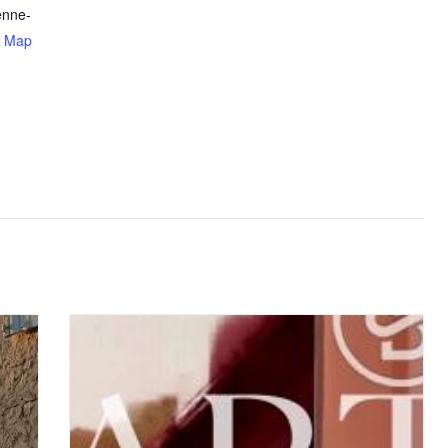
enne-
e Map