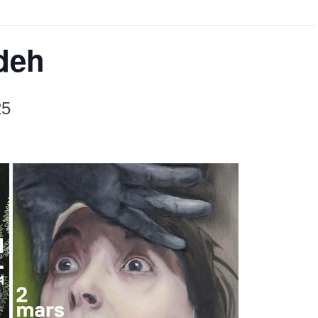
deh
25