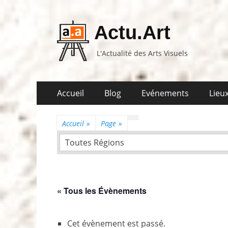
Actu.Art
L'Actualité des Arts Visuels
Aller
Premier
Accueil
Blog
Evénements
Lieux
au
menu
contenu
Accueil
»
Page
»
Toutes Régions
« Tous les Évènements
Cet évènement est passé.