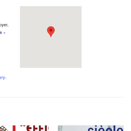
oyer
,
e
+
ery-
Testez vo