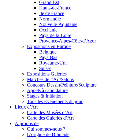
Grand-Est
Hauts-de-France
Ile de France
Normandie
Nouvelle-Aquitaine
Occitanie
Pays-de-la-Loire
Provence-Alpes-Côte-d’Azur
Expositions en Europe
Belgique
Pays-Bas
Royaume-Uni
Suisse
Expositions Galeries
Marchés de l’Art/Salons
Concours Dessin/Peinture/Sculpture
Appels à candidature
Stages & Initiation
Tous les Evénements du jour
Lieux d’Art
Carte des Musées d’Art
Carte des Galeries d’Art
À propos de
Qui sommes-nous ?
L’origine de Dibutade