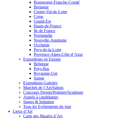
Bourgogne-Franche-Comté
Bretagne
Centre-Val-de-Loire
Corse
Grand-Est
Hauts-de-France
Ile de France
Normandie
Nouvelle-Aquitaine
Occitanie
Pays-de-la-Loire
Provence-Alpes-Côte-d’Azur
Expositions en Europe
Belgique
Pays-Bas
Royaume-Uni
Suisse
Expositions Galeries
Marchés de l’Art/Salons
Concours Dessin/Peinture/Sculpture
Appels à candidature
Stages & Initiation
Tous les Evénements du jour
Lieux d’Art
Carte des Musées d’Art