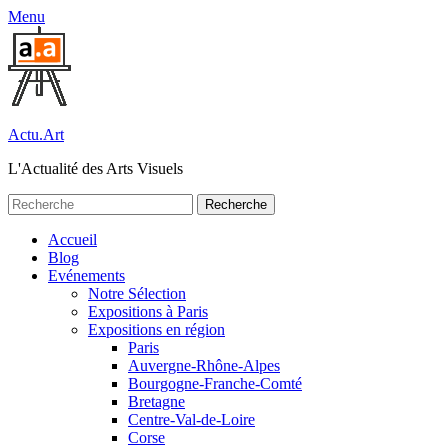
Menu
Actu.Art
L'Actualité des Arts Visuels
Recherche
pour:
Facebook
Twitter
Premier
Aller
Accueil
au
Blog
menu
contenu
Evénements
Notre Sélection
Expositions à Paris
Expositions en région
Paris
Auvergne-Rhône-Alpes
Bourgogne-Franche-Comté
Bretagne
Centre-Val-de-Loire
Corse