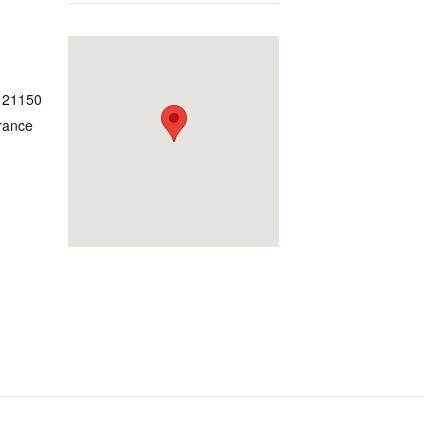
,
21150
rance
Testez 