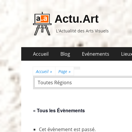
Actu.Art
L'Actualité des Arts Visuels
Aller
Premier
Accueil
Blog
Evénements
Lieux
au
menu
contenu
Accueil
»
Page
»
Toutes Régions
« Tous les Évènements
Cet évènement est passé.