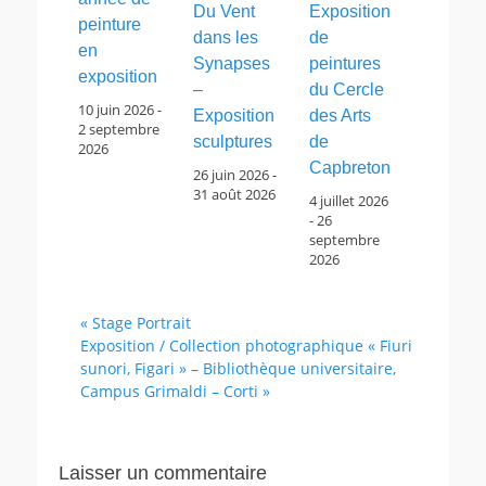
Du Vent
Exposition
peinture
dans les
de
en
Synapses
peintures
exposition
–
du Cercle
10 juin 2026
-
Exposition
des Arts
2 septembre
sculptures
de
2026
Capbreton
26 juin 2026
-
31 août 2026
4 juillet 2026
-
26
septembre
2026
«
Stage Portrait
Exposition / Collection photographique « Fiuri
sunori, Figari » – Bibliothèque universitaire,
Campus Grimaldi – Corti
»
Laisser un commentaire