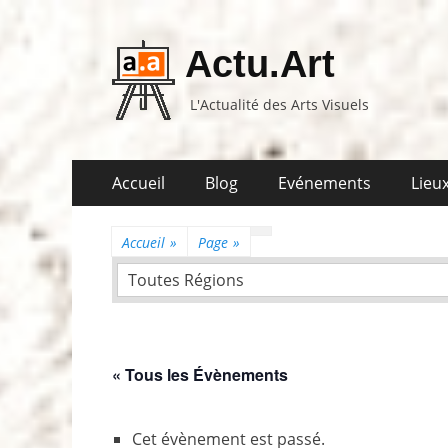
Actu.Art
L'Actualité des Arts Visuels
Aller
Premier
Accueil
Blog
Evénements
Lieux
au
menu
contenu
Accueil
»
Page
»
Toutes Régions
« Tous les Évènements
Cet évènement est passé.