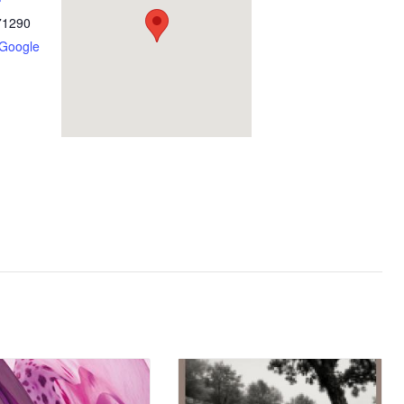
71290
 Google
Testez 