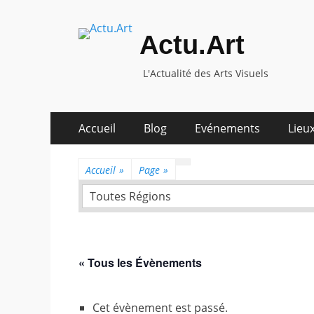
Actu.Art
L'Actualité des Arts Visuels
Aller
Premier
Accueil
Blog
Evénements
Lieux
au
menu
contenu
Accueil
»
Page
»
Toutes Régions
« Tous les Évènements
Cet évènement est passé.