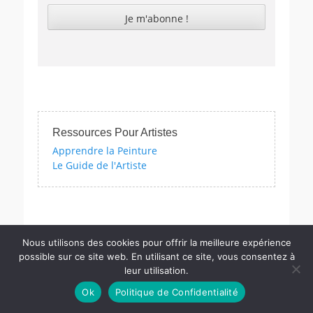
Ressources Pour Artistes
Apprendre la Peinture
Le Guide de l'Artiste
izzes sur l'impressionnisme, les femmes artistes et bien d'autres e
Nous utilisons des cookies pour offrir la meilleure expérience
possible sur ce site web. En utilisant ce site, vous consentez à
leur utilisation.
Copyright © PM
Actu.Art
. Tous Les Droits Sont Réservés | Catch
Ok
Politique de Confidentialité
Responsive Pro par
Catch Themes