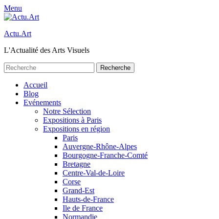
Menu
Actu.Art
L'Actualité des Arts Visuels
Recherche
pour:
Facebook
Twitter
Premier
Aller
Accueil
au
Blog
menu
contenu
Evénements
Notre Sélection
Expositions à Paris
Expositions en région
Paris
Auvergne-Rhône-Alpes
Bourgogne-Franche-Comté
Bretagne
Centre-Val-de-Loire
Corse
Grand-Est
Hauts-de-France
Ile de France
Normandie