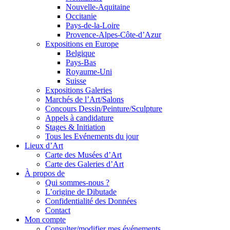
Nouvelle-Aquitaine
Occitanie
Pays-de-la-Loire
Provence-Alpes-Côte-d’Azur
Expositions en Europe
Belgique
Pays-Bas
Royaume-Uni
Suisse
Expositions Galeries
Marchés de l’Art/Salons
Concours Dessin/Peinture/Sculpture
Appels à candidature
Stages & Initiation
Tous les Evénements du jour
Lieux d’Art
Carte des Musées d’Art
Carte des Galeries d’Art
À propos de
Qui sommes-nous ?
L’origine de Dibutade
Confidentialité des Données
Contact
Mon compte
Consulter/modifier mes événements