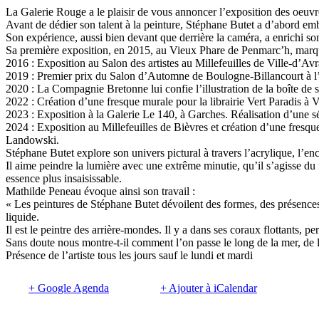
La Galerie Rouge a le plaisir de vous annoncer l’exposition des oeuvr
Avant de dédier son talent à la peinture, Stéphane Butet a d’abord em
Son expérience, aussi bien devant que derrière la caméra, a enrichi son
Sa première exposition, en 2015, au Vieux Phare de Penmarc’h, marque 
2016 : Exposition au Salon des artistes au Millefeuilles de Ville-d’Avr
2019 : Premier prix du Salon d’Automne de Boulogne-Billancourt à 
2020 : La Compagnie Bretonne lui confie l’illustration de la boîte de 
2022 : Création d’une fresque murale pour la librairie Vert Paradis à V
2023 : Exposition à la Galerie Le 140, à Garches. Réalisation d’une sé
2024 : Exposition au Millefeuilles de Bièvres et création d’une fresq
Landowski.
Stéphane Butet explore son univers pictural à travers l’acrylique, l’en
Il aime peindre la lumière avec une extrême minutie, qu’il s’agisse du 
essence plus insaisissable.
Mathilde Peneau évoque ainsi son travail :
« Les peintures de Stéphane Butet dévoilent des formes, des présence
liquide.
Il est le peintre des arrière-mondes. Il y a dans ses coraux flottants, p
Sans doute nous montre-t-il comment l’on passe le long de la mer, de la
Présence de l’artiste tous les jours sauf le lundi et mardi
+ Google Agenda
+ Ajouter à iCalendar