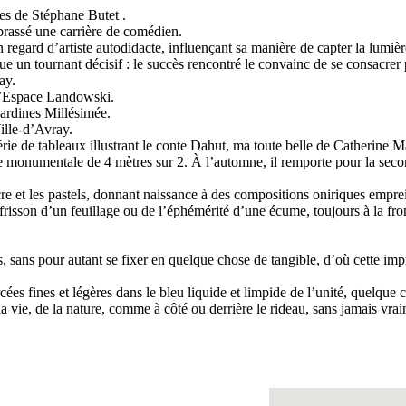
es de Stéphane Butet .
brassé une carrière de comédien.
 regard d’artiste autodidacte, influençant sa manière de capter la lumièr
un tournant décisif : le succès rencontré le convainc de se consacrer p
ay.
l’Espace Landowski.
sardines Millésimée.
ille-d’Avray.
rie de tableaux illustrant le conte Dahut, ma toute belle de Catherine Ma
ue monumentale de 4 mètres sur 2. À l’automne, il remporte pour la sec
cre et les pastels, donnant naissance à des compositions oniriques emprei
frisson d’un feuillage ou de l’éphémérité d’une écume, toujours à la fro
s, sans pour autant se fixer en quelque chose de tangible, d’où cette 
ercées fines et légères dans le bleu liquide et limpide de l’unité, quelque
 vie, de la nature, comme à côté ou derrière le rideau, sans jamais vrai