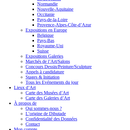
Normandie
Nouvelle-Aquitaine
Occitanie
Pays-de-la-Loire
Provence-Alpes-Côte-d’Azur
Expositions en Europe
Belgique
Pays-Bas
Royaume-Uni
Suisse
Expositions Galeries
Marchés de l’Art/Salons
Concours Dessin/Peinture/Sculpture
Appels à candidature
Stages & Initiation
Tous les Evénements du jour
Lieux d’Art
Carte des Musées d’Art
Carte des Galeries d’Art
À propos de
Qui sommes-nous ?
L’origine de Dibutade
Confidentialité des Données
Contact
Mon compte