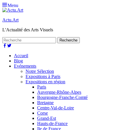
Menu
Actu.Art
L'Actualité des Arts Visuels
Recherche
pour:
Facebook
Twitter
Premier
Aller
Accueil
au
Blog
menu
contenu
Evénements
Notre Sélection
Expositions à Paris
Expositions en région
Paris
Auvergne-Rhône-Alpes
Bourgogne-Franche-Comté
Bretagne
Centre-Val-de-Loire
Corse
Grand-Est
Hauts-de-France
Ile de France