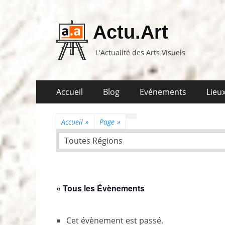
Actu.Art
L'Actualité des Arts Visuels
Aller
Premier
Accueil
Blog
Evénements
Lieux
au
menu
contenu
Accueil
»
Page
»
Toutes Régions
« Tous les Évènements
Cet évènement est passé.