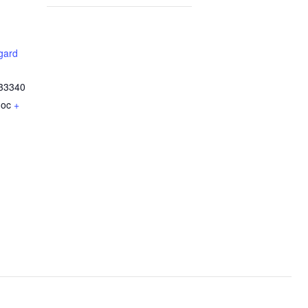
gard
33340
doc
+