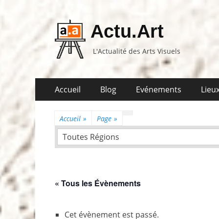
Actu.Art
L'Actualité des Arts Visuels
Aller
Premier
Accueil
Blog
Evénements
Lieux
au
menu
contenu
Accueil
»
Page
»
Toutes Régions
« Tous les Évènements
Cet évènement est passé.