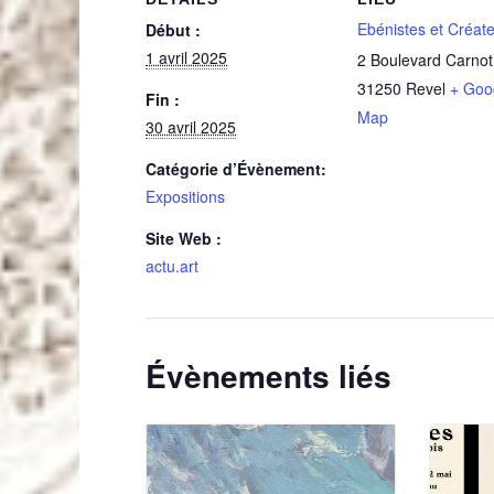
Ebénistes et Créat
Début :
1 avril 2025
2 Boulevard Carnot
31250
Revel
+ Goo
Fin :
Map
30 avril 2025
Catégorie d’Évènement:
Expositions
Site Web :
actu.art
Évènements liés