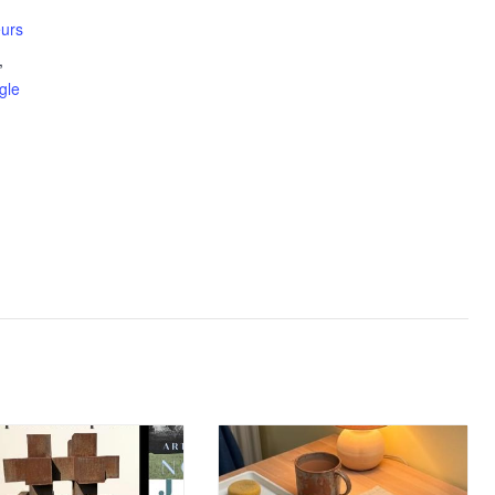
eurs
,
gle